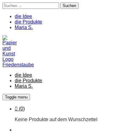
Suchen
nach:
die Idee
die Produkte
Maria S.
Skip
to
content
die Idee
die Produkte
Maria S.
Toggle menu
Cart
(0)
Keine Produkte auf dem Wunschzettel