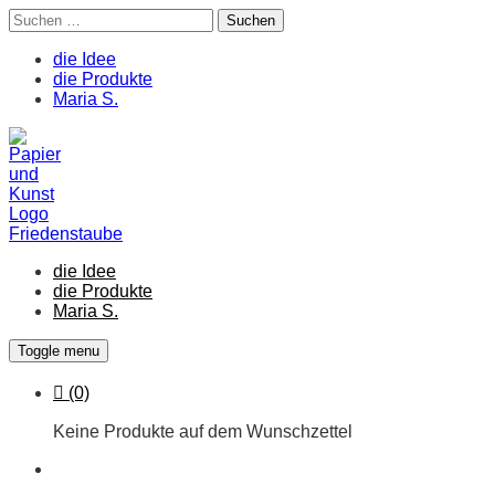
Suchen
nach:
die Idee
die Produkte
Maria S.
Skip
to
content
die Idee
die Produkte
Maria S.
Toggle menu
Cart
(0)
Keine Produkte auf dem Wunschzettel